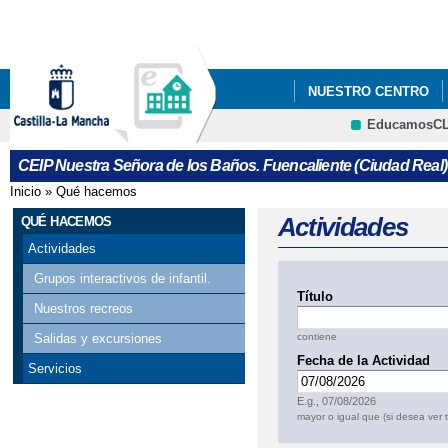
Pa
co
pri
NUESTRO CENTRO
EducamosC
ACTIVIDAD STEAM
CRFP
CEIP Nuestra Señora de los Baños. Fuencaliente (Ciudad Real)
CONVIVENCIA DOCEN
Inicio
»
Qué hacemos
Se encuentra usted aquí
DÍA INTERNACIONAL 
Actividades
QUÉ HACEMOS
Actividades
GRUPOS INTERACTIV
Grupos interactivos de infantil.
Título
HEALTHY LUNCH (DE
Nuestros recreos
contiene
Salidas y excursiones
NAVIDAD 2020-2021 
Fecha de la Actividad
Servicios
Fecha
SOMOS-CEIP "NUEST
E.g., 07/08/2026
mayor o igual que (si desea ver 