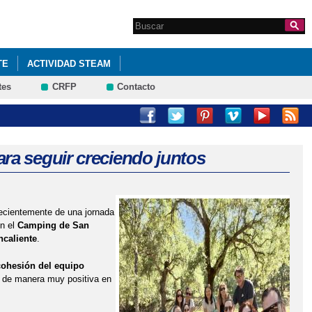
Search this site
Formulario de
búsqueda
TE
ACTIVIDAD STEAM
tes
CRFP
Contacto
NDO CAMINOS PARA SEGUIR CRECIENDO JUNTOS
UPOS INTERACTIVOS. HÁBITO LECTOR
HALLOWEEN
A SEÑORA DE LOS BAÑOS
ra seguir creciendo juntos
ecientemente de una jornada
en el
Camping de San
ncaliente
.
cohesión del equipo
 de manera muy positiva en