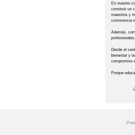
En nuestro co
construir un 
maestros y ma
convivencia m
Además, compa
profesionales
Desde el cent
bienestar y l
compromiso en
Porque educar
Prot