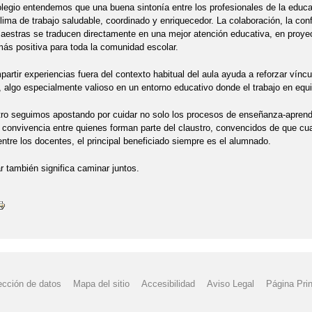
legio entendemos que una buena sintonía entre los profesionales de la educ
clima de trabajo saludable, coordinado y enriquecedor. La colaboración, la con
estras se traducen directamente en una mejor atención educativa, en proye
ás positiva para toda la comunidad escolar.
rtir experiencias fuera del contexto habitual del aula ayuda a reforzar vínc
, algo especialmente valioso en un entorno educativo donde el trabajo en equi
ro seguimos apostando por cuidar no solo los procesos de enseñanza-aprendi
a convivencia entre quienes forman parte del claustro, convencidos de que cu
tre los docentes, el principal beneficiado siempre es el alumnado.
 también significa caminar juntos.
ección de datos
Mapa del sitio
Accesibilidad
Aviso Legal
Página Prin