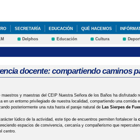
Pasar al
contenido
principal
TRO
SECRETARÍA
EDUCACIÓN
QUÉ HACEMOS
INFÓRMA
LM
Delphos
Educación
Cultura
Depor
RELACIONADAS CON STEAM
CONVIVENCIA DOCENTE: COMPARTIE
ONAL DE LA MUJER (8 DE MARZO)
GRUPOS INTERACTIVOS
GR
H (DESAYUNOS SALUDABLES)
NAVIDAD 2020-2021 CEIP NUESTR
encia docente: compartiendo caminos pa
NUESTRA SEÑORA DE LOS BAÑOS"
e maestros y maestras del CEIP Nuestra Señora de los Baños ha disfrutado r
a en un entorno privilegiado de nuestra localidad, compartiendo una comida 
zando posteriormente una ruta hasta el paraje natural de
Las Sierpes de Fue
arácter lúdico de la actividad, este tipo de encuentros permiten fortalecer la
voreciendo espacios de convivencia, cercanía y compañerismo que repercuten
el centro.