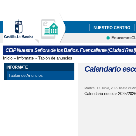
Pa
co
pri
NUESTRO CENTRO
EducamosC
ACTIVIDAD STEAM
CRFP
CEIP Nuestra Señora de los Baños. Fuencaliente (Ciudad Real)
CONVIVENCIA DOCEN
Inicio
»
Infórmate
»
Tablón de anuncios
Se encuentra usted aquí
DÍA INTERNACIONAL 
Calendario esc
INFÓRMATE
Tablón de Anuncios
GRUPOS INTERACTIV
Martes, 17 Junio, 2025
hasta el
Mié
HEALTHY LUNCH (DE
Calendario escolar 2025/202
NAVIDAD 2020-2021 
SOMOS-CEIP "NUEST