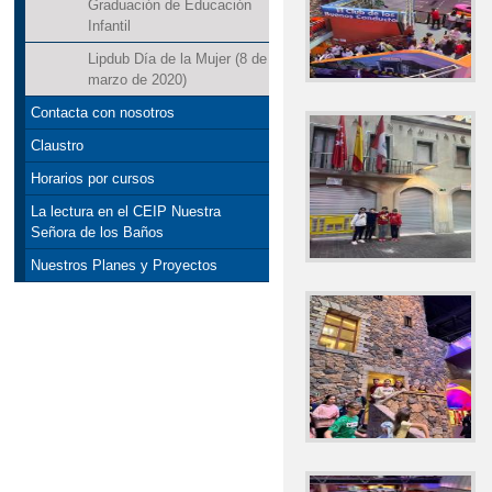
Graduación de Educación
Infantil
Lipdub Día de la Mujer (8 de
marzo de 2020)
Contacta con nosotros
Claustro
Horarios por cursos
La lectura en el CEIP Nuestra
Señora de los Baños
Nuestros Planes y Proyectos