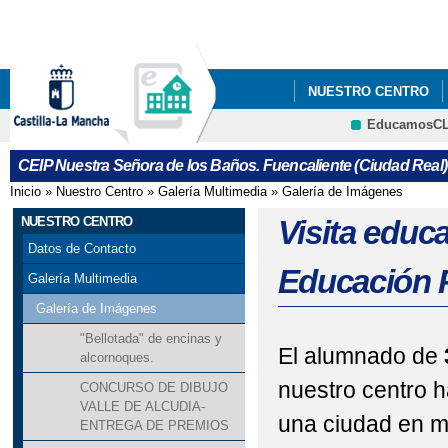
Pa
co
pri
NUESTRO CENTRO
EducamosC
ACTIVIDAD STEAM
CRFP
CEIP Nuestra Señora de los Baños. Fuencaliente (Ciudad Real)
CONVIVENCIA DOCEN
Inicio
»
Nuestro Centro
»
Galería Multimedia
»
Galería de Imágenes
Se encuentra usted aquí
DÍA INTERNACIONAL 
NUESTRO CENTRO
Visita educ
Datos de Contacto
GRUPOS INTERACTIV
Educación 
Galería Multimedia
HEALTHY LUNCH (DE
Galería de Imágenes
"Bellotada" de encinas y
NAVIDAD 2020-2021 
El alumnado de
alcornoques.
nuestro centro h
CONCURSO DE DIBUJO
SOMOS-CEIP "NUEST
VALLE DE ALCUDIA-
una ciudad en mi
ENTREGA DE PREMIOS